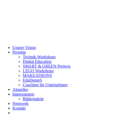
Zum
Inhalt
springen
Unsere Vision
Projekte
Technik-Workshops
Digital Education
SMART & GREEN Projects
LEGO Workshops
MAKEATHONS
EduDemoS
Coaching für Unternehmen
Aktuelles
Impressionen
Bildergalerie
Netzwerk
Kontakt